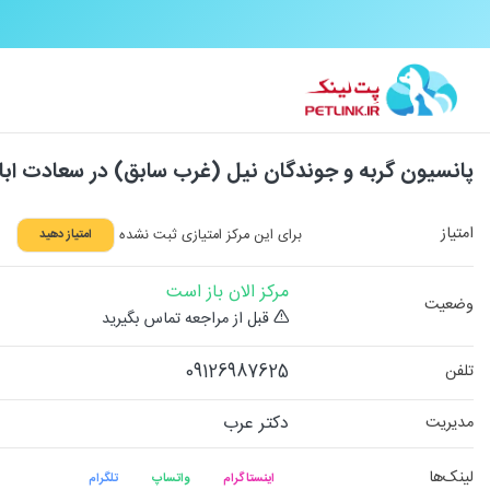
پانسیون گربه و جوندگان نیل (غرب سابق) در سعادت ابا
امتیاز
برای این مرکز امتیازی ثبت نشده
امتیاز دهید
مرکز الان باز است
وضعیت
قبل از مراجعه تماس بگیرید
09126987625
تلفن
دکتر عرب
مدیریت
لینک‌ها
اینستاگرام
واتساپ
تلگرام