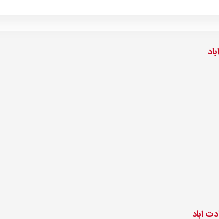
اد
ت اباد