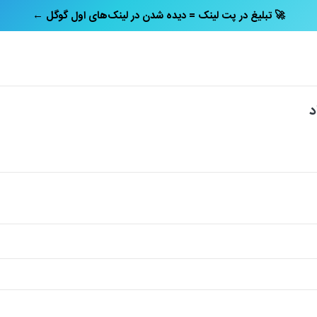
← تبلیغ در پت‌ لینک = دیده شدن در لینک‌های اول گوگل 🚀
د