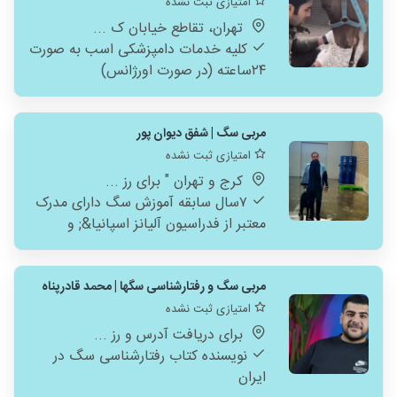
امتیازی ثبت نشده
تهران، تقاطع خیابان ک ...
کلیه خدمات دامپزشکی اسب به صورت
۲۴ساعته (در صورت اورژانس)
مربی سگ | شفق دیوان پور
امتیازی ثبت نشده
کرج و تهران " برای رز ...
٧سال سابقه آموزش سگ دارای مدرک
معتبر از فدراسیون آلیانز اسپانیا&; و
[iku[International kenel club
مربی سگ و رفتارشناسی سگها | محمد قادرپناه
امتیازی ثبت نشده
برای دریافت آدرس و رز ...
نویسنده کتاب رفتارشناسی سگ در
ایران