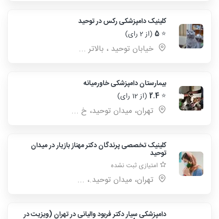
کلینیک دامپزشکی رکس در توحید
⭐
5
(از 2 رای)
خیابان توحید ، بالاتر ...
بیمارستان دامپزشکی خاورمیانه
⭐
2.4
(از 12 رای)
تهران، میدان توحید، خ ...
کلینیک تخصصی پرندگان دکتر مهناز بازیار در میدان
توحید
امتیازی ثبت نشده
تهران، میدان توحید.، ...
دامپزشکی سیار دکتر فربود والیانی در تهران (ویزیت در