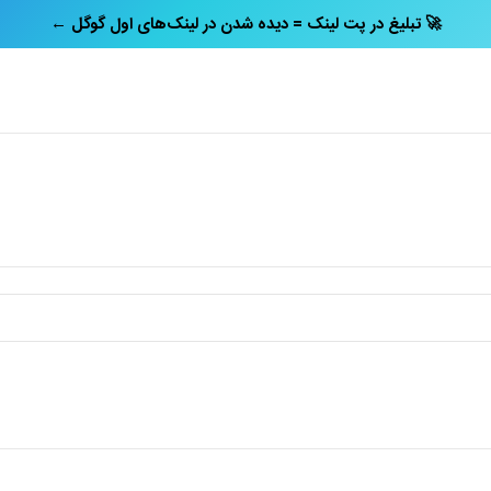
← تبلیغ در پت‌ لینک = دیده شدن در لینک‌های اول گوگل 🚀