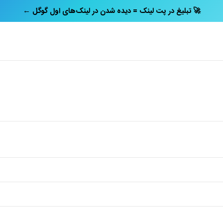
← تبلیغ در پت‌ لینک = دیده شدن در لینک‌های اول گوگل 🚀