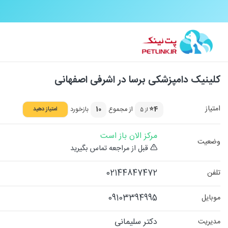
کلینیک دامپزشکی برسا در اشرفی اصفهانی
امتیاز
4⭐
از مجموع
10
بازخورد
امتیاز دهید
از 5
مرکز الان باز است
وضعیت
قبل از مراجعه تماس بگیرید
02144847472
تلفن
09103394995
موبایل
دکتر سلیمانی
مدیریت