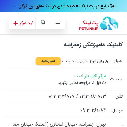
← تبلیغ در پت‌ لینک = دیده شدن در لینک‌های اول گوگل 🚀
ثبت مرکز
کلینیک دامپزشکی زعفرانیه
امتیاز
برای این مرکز امتیازی ثبت نشده
امتیاز دهید
مرکز الان باز است
وضعیت
قبل از مراجعه تماس بگیرید
02122179707
/
02122182703
تلفن
09122261084
موبایل
تهران، زعفرانیه، خیابان اعجازی (آصف)، خیابان رضا