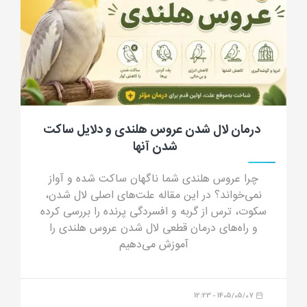
جرب گوش گربه؛ علائم، علت، تشخیص، درمان
و پیشگیری از کنه گوش گربه
جرب گوش گربه چیست؟ در این مقاله جامع با علائم
جرب گوش (ترشحات شبیه پودر قهوه)، دلایل انتقال،
خطرات درمان خانگی و داروهای مدرن درمان قطعی
آشنا شوید.
1405/04/23 - 16:44