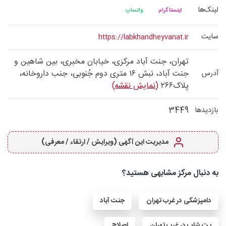
لینک‌ها
اینستاگرام
واتساپ
سایت
https://labkhandheyvanat.ir
تهران، جنت آباد مرکزی، خیابان مخبری، بین شاهین و
جنت آباد، نبش ۱۶ متری دوم جُنوبی، جنب داروخانه،
آدرس
پلاک۲۶۶
(نمایش نقشه)
3449
بازدیدها
مدیریت این آگهی (ویرایش / ارتقاء / معرفی)
به دنبال مرکز مشابهی هستید؟
دامپزشکی در غرب تهران
جنت آباد
پت شاپ در غرب تهران
اصلاح