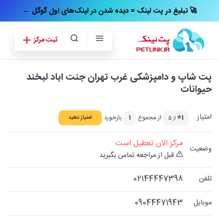
← تبلیغ در پت‌ لینک = دیده شدن در لینک‌های اول گوگل 🚀
ثبت مرکز
پت شاپ و دامپزشکی غرب تهران جنت اباد لبخند
حیوانات
امتیاز
1⭐
از مجموع
1
بازخورد
امتیاز دهید
از 5
مرکز الان تعطیل است
وضعیت
قبل از مراجعه تماس بگیرید
02144447398
تلفن
09044471943
موبایل