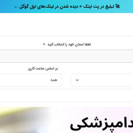
← تبلیغ در پت‌ لینک = دیده شدن در لینک‌های اول گوگل 🚀
لطفا استان خود را انتخاب کنید
بر اساس ساعت کاری