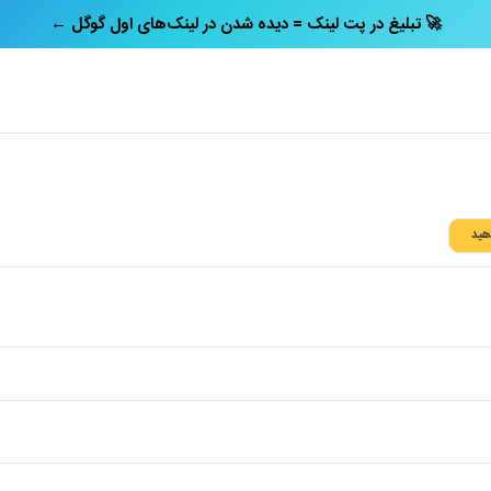
← تبلیغ در پت‌ لینک = دیده شدن در لینک‌های اول گوگل 🚀
دهید