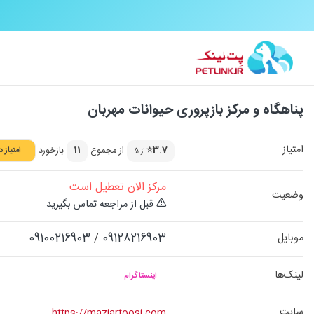
پناهگاه و مرکز بازپروری حیوانات مهربان
امتیاز
3.7⭐
از مجموع
11
بازخورد
امتیاز 
از 5
مرکز الان تعطیل است
وضعیت
قبل از مراجعه تماس بگیرید
09100216903
/
09128216903
موبایل
لینک‌ها
اینستاگرام
سایت
https://maziartoosi.com