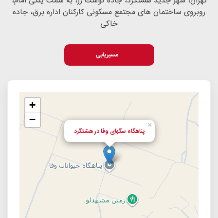
تهران، شهر جديد هشتگرد، جاده كوشك زر، به سمت ینگی امام،
روبروی ساختمان های مجتمع مسكونی كاركنان اداره برق، جاده
خاكی
مسیریابی
+
−
×
پناهگاه سگهای وفا در هشتگرد