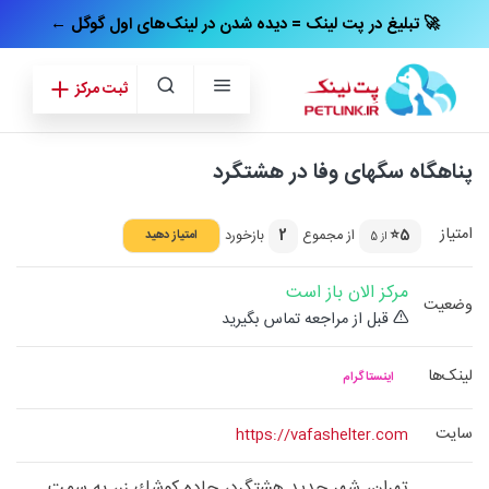
← تبلیغ در پت‌ لینک = دیده شدن در لینک‌های اول گوگل 🚀
ثبت مرکز
پناهگاه سگهای وفا در هشتگرد
امتیاز
5⭐
از مجموع
2
بازخورد
امتیاز دهید
از 5
مرکز الان باز است
وضعیت
قبل از مراجعه تماس بگیرید
لینک‌ها
اینستاگرام
سایت
https://vafashelter.com
تهران، شهر جديد هشتگرد، جاده كوشك زر، به سمت