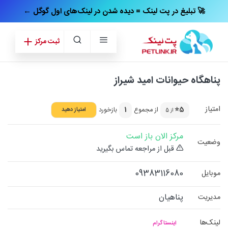
← تبلیغ در پت‌ لینک = دیده شدن در لینک‌های اول گوگل 🚀
ثبت مرکز
پناهگاه حیوانات امید شیراز
امتیاز
5⭐
از مجموع
1
بازخورد
امتیاز دهید
از 5
مرکز الان باز است
وضعیت
قبل از مراجعه تماس بگیرید
09383116080
موبایل
پناهیان
مدیریت
لینک‌ها
اینستاگرام