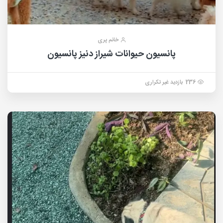
خانم پری
پانسیون حیوانات شیراز دنیز پانسیون
236 بازدید غیر تکراری