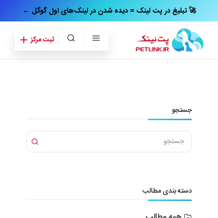
← تبلیغ در پت‌ لینک = دیده شدن در لینک‌های اول گوگل 🚀
ثبت مرکز
جستجو
دسته بندی مطالب
همه مطالب