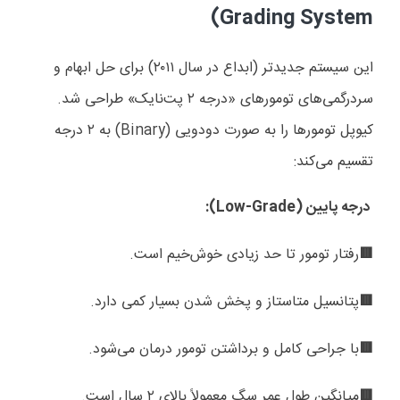
)
Grading System
این سیستم جدیدتر (ابداع در سال
۲۰۱۱)
برای حل ابهام و
سردرگمی‌های تومورهای «درجه
۲
پت‌نایک» طراحی شد.
کیوپل تومورها را به صورت دودویی (
Binary
) به
۲
درجه
تقسیم می‌کند:
درجه پایین (
Low-Grade
):
رفتار تومور تا حد زیادی خوش‌خیم است.
🟥
پتانسیل متاستاز و پخش شدن بسیار کمی دارد.
🟥
با جراحی کامل و برداشتن تومور درمان می‌شود.
🟥
میانگین طول عمر سگ معمولاً بالای
۲
سال است.
🟥