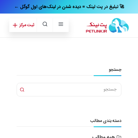
← تبلیغ در پت‌ لینک = دیده شدن در لینک‌های اول گوگل 🚀
ثبت مرکز
جستجو
دسته بندی مطالب
همه مطالب