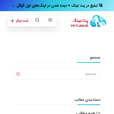
← تبلیغ در پت‌ لینک = دیده شدن در لینک‌های اول گوگل 🚀
ثبت مرکز
جستجو
دسته بندی مطالب
همه مطالب