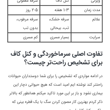
ویژگی
کنل کاف
سرفه معمولی
مدت زمان
1-3 هفته
2-5 روز
علائم
سرفه خشک،
سرفه مرطوب،
تب، بیحالی
بدون تب
سرایت
بسیار مسری
کم مسری
تفاوت اصلی سرماخوردگی و کنل کاف
برای تشخیص راحت‌تر چیست؟
در ادامه مواردی که تشخیص را برای شما دوستداران حیوانات
راحتتر کند نوشته ایم امید است که هیچ حیوانی دچار این
بیماری نشود و باز بر این مورد تاکید میکنم همانطور که بالاتر
ذکر کردم بهترین کار مصون کردن سگ با یک قطره بینی که