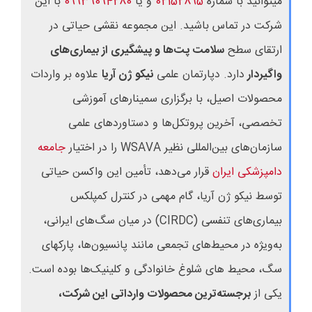
میتوانید با شماره
02152895
و یا
09939094280
با این
شرکت در تماس باشید. این مجموعه
نقشی حیاتی در
ارتقای سطح
سلامت پت‌ها و پیشگیری از بیماری‌های
واگیردار
دارد. دپارتمان علمی
نیکو ژن آریا
علاوه بر واردات
محصولات اصیل، با برگزاری سمینارهای آموزشی
تخصصی، آخرین پروتکل‌ها و دستاوردهای علمی
سازمان‌های بین‌المللی نظیر
WSAVA
را در اختیار
جامعه
دامپزشکی ایران
قرار می‌دهد، تأمین این واکسن حیاتی
توسط نیکو ژن آریا، گام مهمی در کنترل کمپلکس
بیماری‌های تنفسی (CIRDC) در میان سگ‌های ایرانی،
به‌ویژه در محیط‌های تجمعی مانند پانسیون‌ها، پارکهای
سگ، محیط های شلوغ خانوادگی و کلینیک‌ها بوده است.
یکی از
برجسته‌ترین محصولات وارداتی این شرکت،