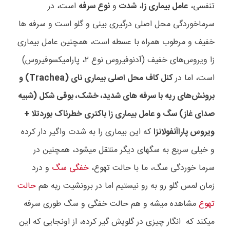
تنفسی،
عامل بیماری زا
،
شدت
و
نوع سرفه
است، در
سرماخوردگی محل اصلی درگیری بینی و گلو است و سرفه ها
خفیف و مرطوب همراه با عسطه است، همچنین عامل بیماری
زا ویروس‌های خفیف (آدنوفیروس نوع
۲
، پارامیکسوفیروس)
است، اما در
کنل کاف محل اصلی بیماری نای (
Trachea
) و
برونش‌های ریه با سرفه های شدید، خشک، بوقی شکل (شبیه
صدای غاز) سگ و عامل بیماری زا باکتری خطرناک بوردتلا +
ویروس پاراآنفولانزا
که این بیماری را به شدت واگیر دار کرده
و خیلی سریع به سگهای دیگر منتقل میشود، همچنین در
سرما خوردگی سگ، ما با حالت تهوع،
خفگی سگ
و درد
زمان لمس گلو رو به رو نیستیم اما در برونشیت ریه هم
حالت
تهوع
مشاهده میشه و هم حالت خفگی و سگ طوری سرفه
میکند که
انگار چیزی در گلویش گیر کرده، از اونجایی که این