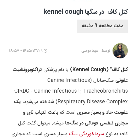
کنل کاف در سگها kennel cough
مدت مطالعه 9 دقیقه
توسط : سیما مومنی
1405/03/29 - 18:57
کنل کاف" (Kennel Cough)
با نام پزشکی
تراکئوبرونشیت
عفونی
سگ‌سانان (Canine Infectious
Tracheobronchitis یا CIRDC - Canine Infectious
Respiratory Disease Complex) شناخته می‌شود،
یک
عفونت حاد و بسیار مسری
است که
باعث التهاب نای و
مجاری تنفسی فوقانی در سگ‌ها
میشه. میتوان گفت کنل
کاف یه نوع
سرماخوردگی سگ
بسیار مسری است که مجاری