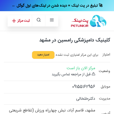
← تبلیغ در پت‌ لینک = دیده شدن در لینک‌های اول گوگل 🚀
ثبت مرکز
کلینیک دامپزشکی رامسین در مشهد
امتیاز
برای این مرکز امتیازی ثبت نشده
امتیاز دهید
مرکز الان باز است
وضعیت
قبل از مراجعه تماس بگیرید
09155162956
موبایل
دکترخلخالی
مدیریت
مشهد، قاسم آباد، نبش چهارراه ورزش (تقاطع شریعتی
آدرس