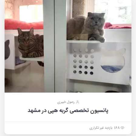
رصول خیبری
پانسیون تخصصی گربه ه‍پی در مشهد
168 بازدید غیر تکراری