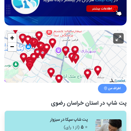
+
−
Leaflet
اطراف من
پت شاپ در استان خراسان رضوی
پت شاپ سپکا در سبزوار
⭐
5
(از 1 رای)