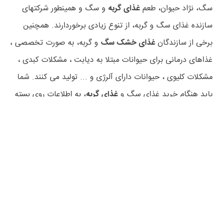
سگ، نژاد حیوان، طعم
غذای گربه
و سگ و همینطور شرکتهای
سازنده غذای سگ و گربه، از تنوع زیادی برخوردارند. همچنین
برخی از سازندگان
غذای خشک سگ
و گربه، به صورت تخصصی ،
غذاهای درمانی برای حیوانات مبتلا به دیابت ، مشکلات کبدی ،
مشکلات کلیوی ، حیوانات دارای آلرژی و ... تولید می کنند. شما
باید هنگام خرید غذای سگ و
غذای گربه
، به اطلاعات روی بسته
بندی دقت کرده و با مشاوره
دامپزشک
حیوان خود ، غذای
مناسب
سگ
و گربه خود را انتخاب کنید.
غذای خشک گربه
، حتی برای
گربه هایی که داخل خانه زندگی می کنند و گربه هایی که به
محیط بیرون دسترسی دارند، فرمول متفاوتی به لحاظ کالری
دارند. هنگام خرید
غذای سگ
و گربه و تشویقی گربه و سگ از
پت
شاپ
ها، حتماً به تاریخ انقضای روی بسته بندی دقت کرده و از
خرید غذا و
تشویقی
از برندهای شناخته نشده و نامعتبر خارجی و