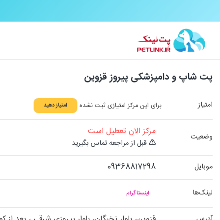
پت شاپ و دامپزشکی پیروز قزوین
امتیاز
برای این مرکز امتیازی ثبت نشده
امتیاز دهید
مرکز الان تعطیل است
وضعیت
قبل از مراجعه تماس بگیرید
09368817298
موبایل
لینک‌ها
اینستاگرام
قزوین، بلوار نخبگان، بلوار پیروزی شرقی ، بعد از
آدرس