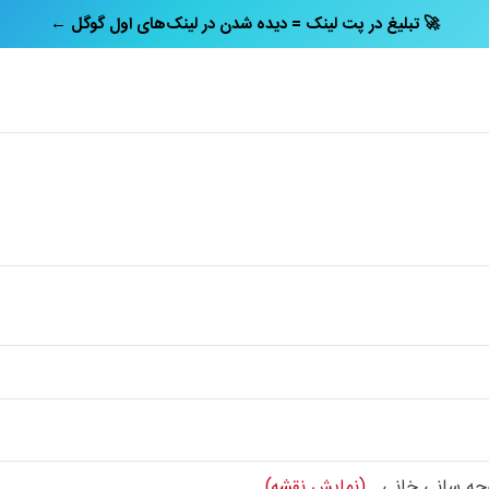
← تبلیغ در پت‌ لینک = دیده شدن در لینک‌های اول گوگل 🚀
 کوچه سانی خانی.
(نمایش نقشه)