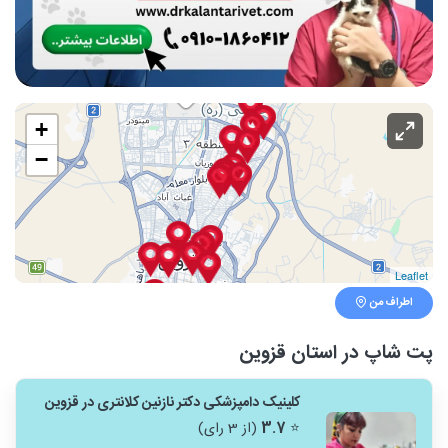
+
−
Leaflet
اطراف من
پت شاپ در استان قزوین
کلینیک دامپزشکی دکتر نازنین کلانتری در قزوین
⭐
3.7
(از 3 رای)