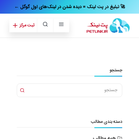
← تبلیغ در پت‌ لینک = دیده شدن در لینک‌های اول گوگل 🚀
ثبت مرکز
جستجو
دسته بندی مطالب
همه مطالب