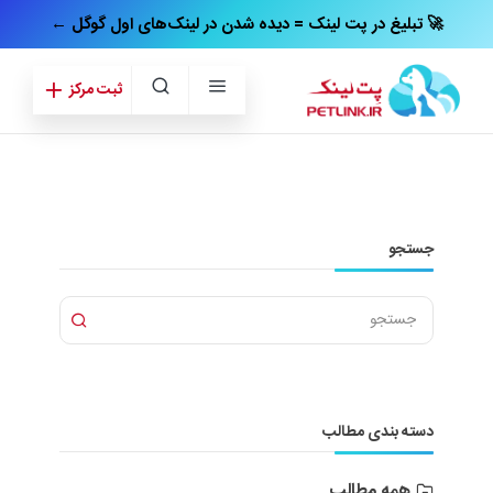
← تبلیغ در پت‌ لینک = دیده شدن در لینک‌های اول گوگل 🚀
ثبت مرکز
جستجو
دسته بندی مطالب
همه مطالب