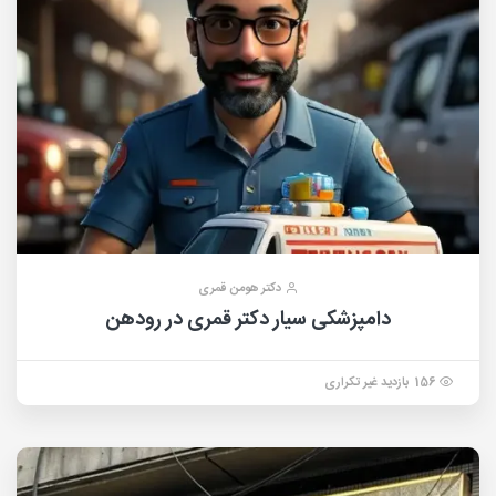
دکتر هومن قمری
دامپزشکی سیار دکتر‌ قمری در رودهن
156 بازدید غیر تکراری