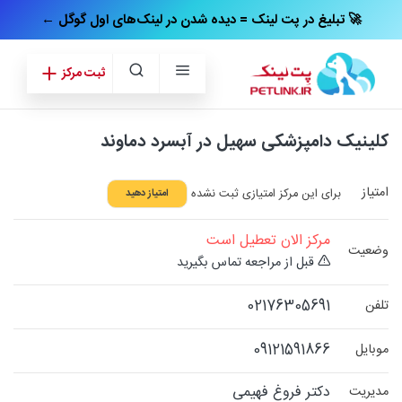
← تبلیغ در پت‌ لینک = دیده شدن در لینک‌های اول گوگل 🚀
ثبت مرکز
کلینیک دامپزشکی سهیل در آبسرد دماوند
امتیاز
برای این مرکز امتیازی ثبت نشده
امتیاز دهید
مرکز الان تعطیل است
وضعیت
قبل از مراجعه تماس بگیرید
02176305691
تلفن
09121591866
موبایل
دکتر فروغ فهیمی
مدیریت