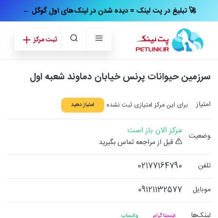
← تبلیغ در پت‌ لینک = دیده شدن در لینک‌های اول گوگل 🚀
ثبت مرکز
سرزمین حیوانات پرنس خیابان دماوند شعبه اول
امتیاز
برای این مرکز امتیازی ثبت نشده
امتیاز دهید
مرکز الان باز است
وضعیت
قبل از مراجعه تماس بگیرید
02177164790
تلفن
09121132577
موبایل
لینک‌ها
اینستاگرام
واتساپ