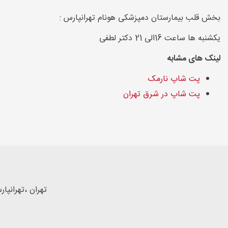
بخش قلب بیمارستان دمپزشکی هونام تهرانپارس :
یکشنبه ها ساعت 16الی 21 دکتر لطفی
لینک های مشابه
پت شاپ نارمک
پت شاپ در شرق تهران
تهران ،تهرانپارس، خیابان 180(یزداندوست)،نرسیده به 