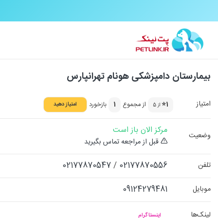
بیمارستان دامپزشکی هونام تهرانپارس
امتیاز
1⭐
از مجموع
1
بازخورد
امتیاز دهید
از 5
مرکز الان باز است
وضعیت
قبل از مراجعه تماس بگیرید
02177870547
/
02177870556
تلفن
09124279481
موبایل
لینک‌ها
اینستاگرام