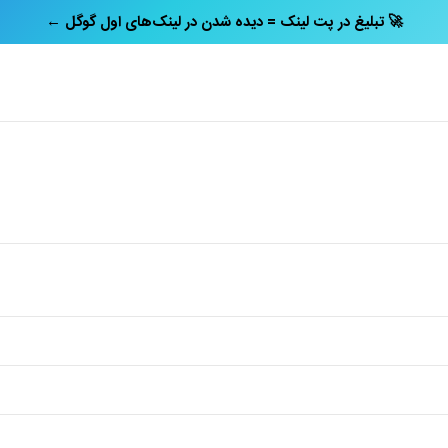
← تبلیغ در پت‌ لینک = دیده شدن در لینک‌های اول گوگل 🚀