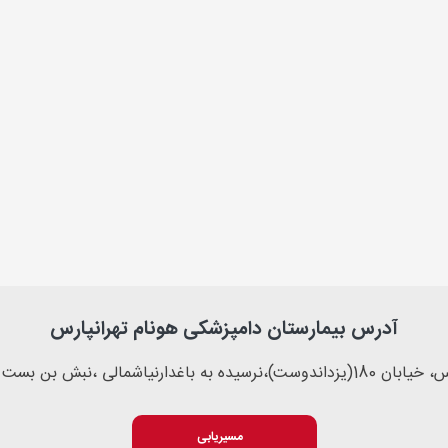
آدرس بیمارستان دامپزشکی هونام تهرانپارس
باغدارنیاشمالی ،نبش بن بست یاس، پلاک 91
مسیریابی