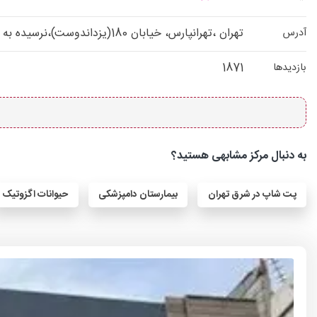
تهران ،تهرانپارس، خیابان 180(یزداندوست)،نرسیده به باغدارنیاشمالی ،نبش بن بست یاس، پلاک 91
آدرس
1871
بازدیدها
به دنبال مرکز مشابهی هستید؟
پت شاپ در شرق تهران
بیمارستان دامپزشکی
حیوانات اگزوتیک