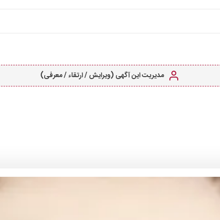
مدیریت این آگهی (ویرایش / ارتقاء / معرفی)