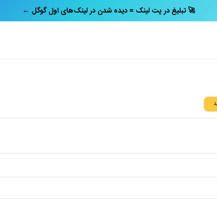
← تبلیغ در پت‌ لینک = دیده شدن در لینک‌های اول گوگل 🚀
د