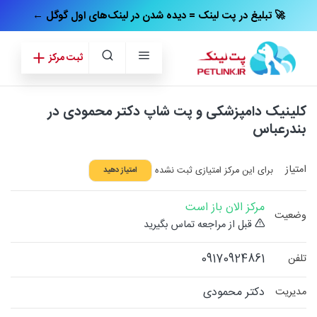
← تبلیغ در پت‌ لینک = دیده شدن در لینک‌های اول گوگل 🚀
ثبت مرکز
کلینیک دامپزشکی و پت شاپ دکتر محمودی در
بندرعباس
امتیاز
برای این مرکز امتیازی ثبت نشده
امتیاز دهید
مرکز الان باز است
وضعیت
قبل از مراجعه تماس بگیرید
09170924861
تلفن
دکتر محمودی
مدیریت