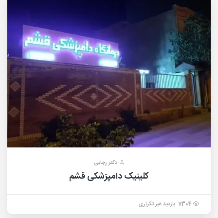
دکتر رجایی
کلینیک دامپزشکی قشم
7304 بازدید غیر تکراری