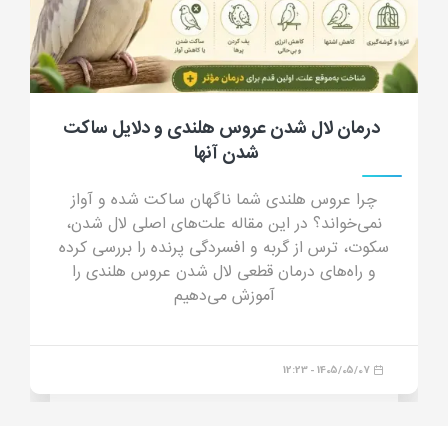
جرب گوش گربه؛ علائم، علت، تشخیص، درمان
و پیشگیری از کنه گوش گربه
جرب گوش گربه چیست؟ در این مقاله جامع با علائم
جرب گوش (ترشحات شبیه پودر قهوه)، دلایل انتقال،
خطرات درمان خانگی و داروهای مدرن درمان قطعی
آشنا شوید.
1405/04/23 - 16:44