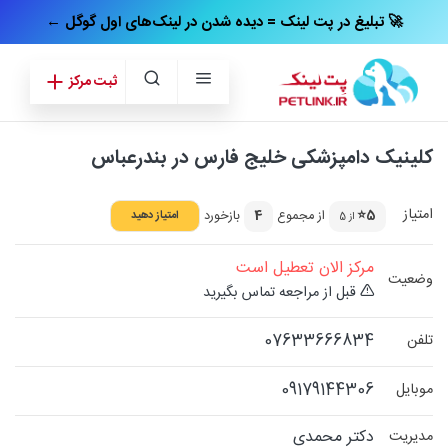
← تبلیغ در پت‌ لینک = دیده شدن در لینک‌های اول گوگل 🚀
ثبت مرکز
کلینیک دامپزشکی خلیج فارس در بندرعباس
امتیاز
5⭐
از مجموع
4
بازخورد
امتیاز دهید
از 5
مرکز الان تعطیل است
وضعیت
قبل از مراجعه تماس بگیرید
07633666834
تلفن
09179144306
موبایل
دکتر محمدی
مدیریت