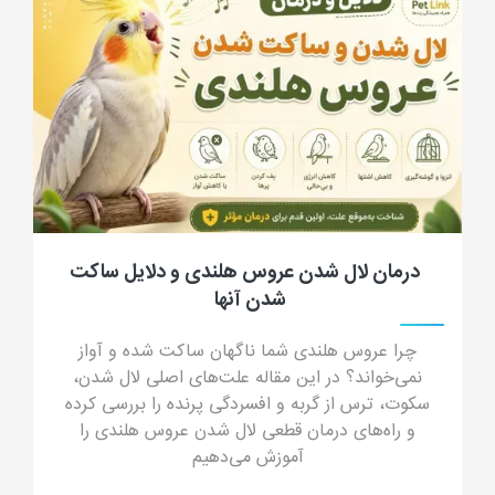
جرب گوش گربه؛ علائم، علت، تشخیص، درمان
و پیشگیری از کنه گوش گربه
جرب گوش گربه چیست؟ در این مقاله جامع با علائم
جرب گوش (ترشحات شبیه پودر قهوه)، دلایل انتقال،
خطرات درمان خانگی و داروهای مدرن درمان قطعی
آشنا شوید.