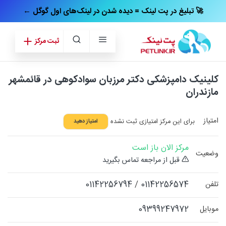
← تبلیغ در پت‌ لینک = دیده شدن در لینک‌های اول گوگل 🚀
ثبت مرکز
کلینیک دامپزشکی دکتر مرزبان سوادکوهی در قائمشهر
مازندران
امتیاز
برای این مرکز امتیازی ثبت نشده
امتیاز دهید
مرکز الان باز است
وضعیت
قبل از مراجعه تماس بگیرید
01142256794
/
01142256574
تلفن
09399247972
موبایل