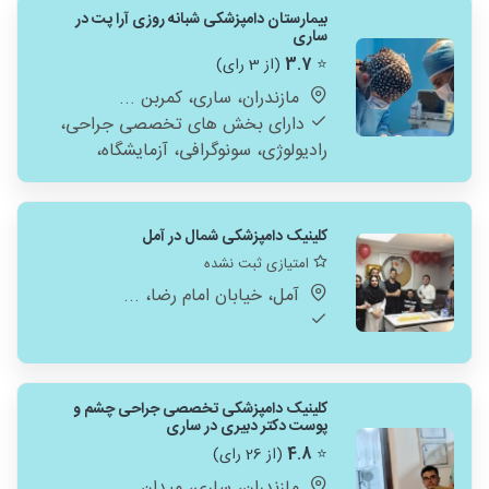
بیمارستان دامپزشکی شبانه روزی آرا پت در
ساری
⭐
3.7
(از 3 رای)
مازندران، ساری، کمربن ...
دارای بخش های تخصصی جراحی،
رادیولوژی، سونوگرافی، آزمایشگاه،
فیزوتراپی، ICU, دندان پزشکی
کلینیک دامپزشکی شمال در آمل
امتیازی ثبت نشده
آمل، خیابان امام رضا، ...
کلینیک دامپزشکی تخصصی جراحی چشم و
پوست دکتر دبیری در ساری
⭐
4.8
(از 26 رای)
مازندران، ساری، میدان ...