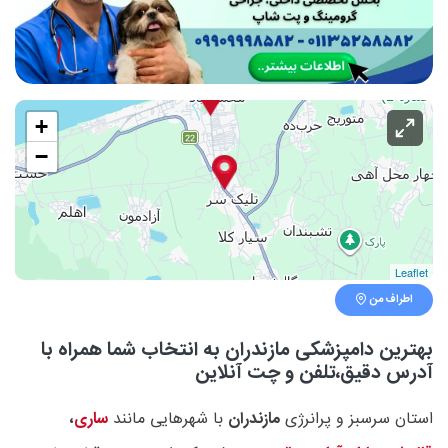
+
−
Leaflet
اطراف من
بهترین دامپزشکی مازندران به انتخاب شما همراه با
آدرس دقیق،تلفن و چت آنلاین
استان سرسبز و پرانرژی
مازندران
با شهرهایی مانند
ساری
،