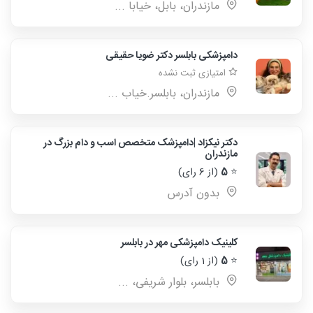
مازندران، بابل، خیابا ...
دامپزشکی بابلسر دکتر ضویا حقیقی
امتیازی ثبت نشده
مازندران، بابلسر.خیاب ...
دکتر نیکزاد |دامپزشک متخصص اسب و دام بزرگ در
مازندران
⭐
5
(از 6 رای)
بدون آدرس
کلینیک دامپزشکی مهر در بابلسر
⭐
5
(از 1 رای)
بابلسر، بلوار شریفی، ...