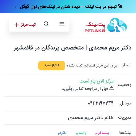
← تبلیغ در پت‌ لینک = دیده شدن در لینک‌های اول گوگل 🚀
ثبت مرکز
دکتر مریم محمدی | متخصص پرندگان در قائمشهر
امتیاز
برای این مرکز امتیازی ثبت نشده
امتیاز دهید
مرکز الان باز است
وضعیت
قبل از مراجعه تماس بگیرید
09112197249
موبایل
خانم دکتر مریم محمدی
مدیریت
لینک‌ها
اینستاگرام
واتساپ
تلگرام