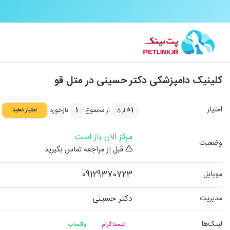
کلینیک دامپزشکی دکتر حسینی در متل قو
امتیاز
1⭐
از مجموع
1
بازخورد
امتیاز دهید
از 5
مرکز الان باز است
وضعیت
قبل از مراجعه تماس بگیرید
09129370723
موبایل
دکتر حسینی
مدیریت
لینک‌ها
اینستاگرام
واتساپ