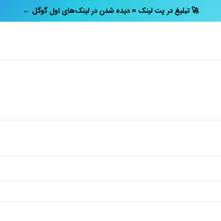
← تبلیغ در پت‌ لینک = دیده شدن در لینک‌های اول گوگل 🚀