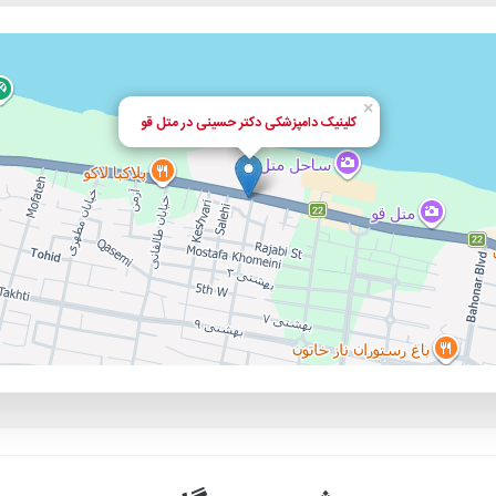
×
کلینیک دامپزشکی دکتر حسینی در متل قو