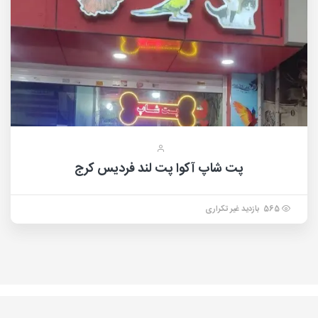
پت شاپ آکوا پت لند فردیس کرج
565 بازدید غیر تکراری