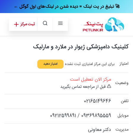
← تبلیغ در پت‌ لینک = دیده شدن در لینک‌های اول گوگل 🚀
ثبت مرکز
کلینیک دامپزشکی ژیوار در ملارد و مارلیک
امتیاز
برای این مرکز امتیازی ثبت نشده
امتیاز دهید
مرکز الان تعطیل است
وضعیت
قبل از مراجعه تماس بگیرید
02165149646
تلفن
09212599891
/
09369895559
موبایل
دکتر معاونی
مدیریت