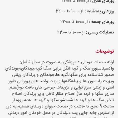
روزهای عادی :
از 10:00 تا 22:00
روزهای پنجشنبه :
از 10:00 تا 22:00
روزهای جمعه :
از 10:00 تا 22:00
تعطیلات رسمی :
از 10:00 تا 22:00
توضیحات
ارائه خدمات درمانی دامپزشکی به صورت در محل شامل:
واکسیناسیون سگ و گربه انگل تراپی سگ،گربه،پرندگان،جوندگان
صدور شناسنامه برای سگها،گربه ها،جوندگان و پرندگان زینتی
ویزیت پانسیون ها و پناهگاهها ویزیت واحد های پرورشی طیور
اهلی و زینتی سرم تراپی و تزریقات جراحی های بافت نرم(عقیم
سازی سگها و گربه ها) اصلاح منقار ناخن و پر پرندگان اصلاح
ناخن سگ ها و گربه ها شستشو سگها و گربه ها همه روزه از
ساعت 9 صبح تا 10شب در خدمت حیوان دوستان هستیم به دور
از استرس جابه جایی پت دلبندتان در محل خودتان امور درمانی