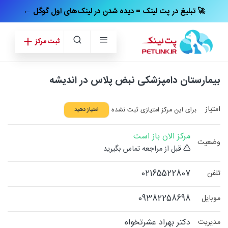
← تبلیغ در پت‌ لینک = دیده شدن در لینک‌های اول گوگل 🚀
ثبت مرکز
بیمارستان دامپزشکی نبض پلاس در اندیشه
امتیاز
برای این مرکز امتیازی ثبت نشده
امتیاز دهید
مرکز الان باز است
وضعیت
قبل از مراجعه تماس بگیرید
02165522807
تلفن
09382258698
موبایل
دکتر بهراد عشرتخواه
مدیریت