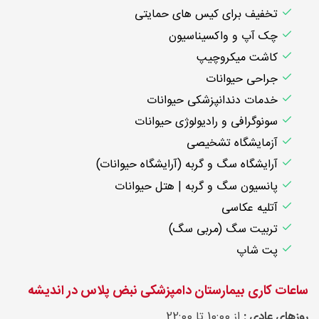
تخفیف برای کیس های حمایتی
چک آپ و واکسیناسیون
کاشت میکروچیپ
جراحی حیوانات
خدمات دندانپزشکی حیوانات
سونوگرافی و رادیولوژی حیوانات
آزمایشگاه تشخیصی
آرایشگاه سگ و گربه (آرایشگاه حیوانات)
پانسیون سگ و گربه | هتل حیوانات
آتلیه عکاسی
تربیت سگ (مربی سگ)
پت شاپ
ساعات کاری بیمارستان دامپزشکی نبض پلاس در اندیشه
روزهای عادی :
از 10:00 تا 22:00