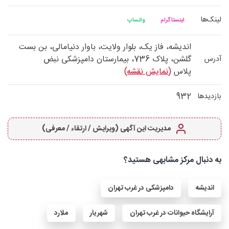
لینک‌ها
اینستاگرام
واتساپ
اندیشه، فاز یک، بلوار ولایت، باوار دنیامالی، بن بست
گلشن، پلاک 736، بیمارستان دامپزشکی نبض
آدرس
پلاس
(نمایش نقشه)
932
بازدیدها
مدیریت این آگهی (ویرایش / ارتقاء / معرفی)
به دنبال مرکز مشابهی هستید؟
اندیشه
دامپزشکی در غرب تهران
آرایشگاه حیوانات در غرب تهران
شهریار
ملارد