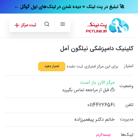
← تبلیغ در پت‌ لینک = دیده شدن در لینک‌های اول گوگل 🚀
ثبت مرکز
کلینیک دامپزشکی نیلگون آمل
امتیاز
برای این مرکز امتیازی ثبت نشده
امتیاز دهید
مرکز الان باز است
وضعیت
قبل از مراجعه تماس بگیرید
01144226561
تلفن
خانم دكتر پيغمبرزاده
مدیریت
لینک‌ها
اینستاگرام