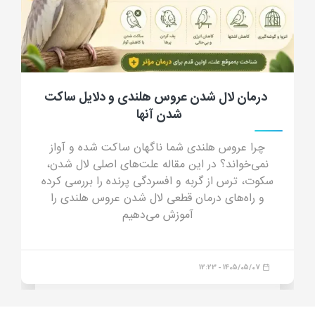
جرب گوش گربه؛ علائم، علت، تشخیص، درمان
و پیشگیری از کنه گوش گربه
جرب گوش گربه چیست؟ در این مقاله جامع با علائم
جرب گوش (ترشحات شبیه پودر قهوه)، دلایل انتقال،
خطرات درمان خانگی و داروهای مدرن درمان قطعی
آشنا شوید.
1405/04/23 - 16:44