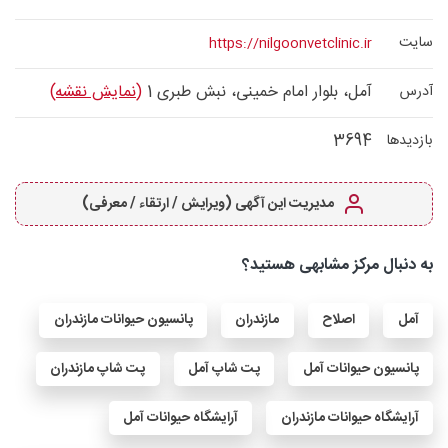
سایت
https://nilgoonvetclinic.ir
آمل، بلوار امام خمینی، نبش طبری 1
(نمایش نقشه)
آدرس
3694
بازدیدها
مدیریت این آگهی (ویرایش / ارتقاء / معرفی)
به دنبال مرکز مشابهی هستید؟
آمل
اصلاح
مازندران
پانسیون حیوانات مازندران
پانسیون حیوانات آمل
پت شاپ آمل
پت شاپ مازندران
آرایشگاه حیوانات مازندران
آرایشگاه حیوانات آمل