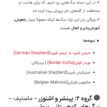
در این دسته سگ‌هایی رو داریم
که برای هدایت و
✔
محافظت از گله‌های دام پرورش پیدا کرده اند
.
ویژگی بارز این نژاد سگ‌ها اینکه معمولاً بسیار
باهوش،
✔
آموزش‌پذیر و فعال
هستند
.
نمونه‌ها
:
🔹
جرمن شپرد
(German Shepherd)یا ژرمن شپرد
بوردر کولی
(Border Collie)
| بردرکالی
استرالیان شپرد
(Australian Shepherd)
مالینویز بلژیکی
(Belgian Malinois)
گروه ۲: پینشر و اشنوزر
ماستیف
🔵
–
–