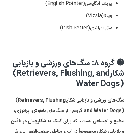
پوینتر انگلیسی
(English Pointer)
ویزلا
(Vizsla)
ستِر ایرلندی
(Irish Setter)
گروه ۸: سگ‌های ورزشی و بازیابی
🟢
شکار
(Retrievers, Flushing, and
Water Dogs)
سگ‌های ورزشی و بازیابی شکار
(Retrievers, Flushing,
and Water Dogs)
گروهی از سگ‌های
باهوش، پرانرژی،
مطیع و اجتماعی
هستند که برای
کمک به شکارچیان در یافتن
و بازیابی شکار، مخصوصاً در آب و مناطق صعب‌العبور
پرورش