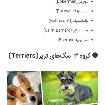
دوبرمن
(Doberman)
روتوایلر
(Rottweiler)
بولماستیف
(Bullmastiff)
سنت برنارد
(Saint Bernard)
بوئر بول
(Boerboel)
گروه ۳: سگ‌های تریر
(Terriers)
🟠