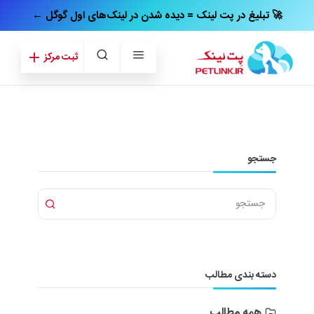
← تبلیغ در پت‌ لینک = دیده شدن در لینک‌های اول گوگل 🚀
ثبت مرکز
جستجو
دسته بندی مطالب
همه مطالب