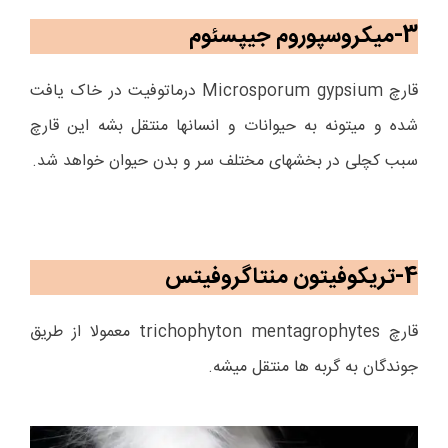
3-میکروسپوروم جیپسئوم
قارچ
Microsporum gypsium
درماتوفیت در خاک یافت
شده و میتونه به حیوانات و انسانها منتقل بشه این قارچ
سبب کچلی در بخشهای مختلف سر و بدن حیوان خواهد شد.
4-تریکوفیتون منتاگروفیتس
قارچ
trichophyton mentagrophytes
معمولا از طریق
جوندگان به گربه ها منتقل میشه.