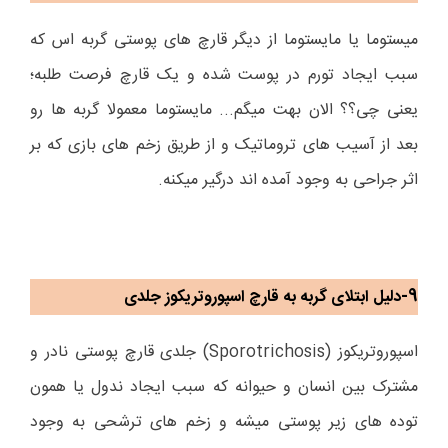
میستوما یا مایستوما از دیگر قارچ های پوستی گربه اس که
سبب ایجاد تورم در پوست شده و یک قارچ فرصت طلبه؛
یعنی چی؟؟ الان بهت میگم... مایستوما معمولا گربه ها رو
بعد از آسیب های تروماتیک و از طریق زخم های بازی که بر
اثر جراحی به وجود آمده اند درگیر میکنه.
9-دلیل ابتلای گربه به قارچ اسپوروتریکوز جلدی
اسپوروتریکوز (
Sporotrichosis
) جلدی قارچ پوستی نادر و
مشترک بین انسان و حیوانه که سبب ایجاد ندول یا همون
توده های زیر پوستی میشه و زخم های ترشحی به وجود