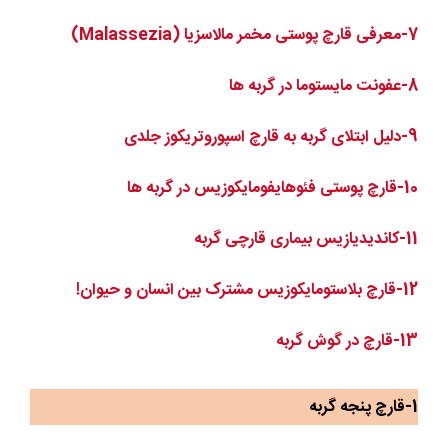
7-معرفی قارچ پوستی مخمر مالاسزیا (
Malassezia
)
8-عفونت مایستوما در گربه ها
9-دلیل ابتلای گربه به قارچ اسپوروتریکوز جلدی
10-قارچ پوستی فئوهایفومایکوزیس در گربه ها
11-کاندیدیازیس بیماری قارچی گربه
12-قارچ بلاستومایکوزیس مشترک بین انسان و حیوان!
13-قارچ در گوش گربه
1-قارچ پنجه گربه