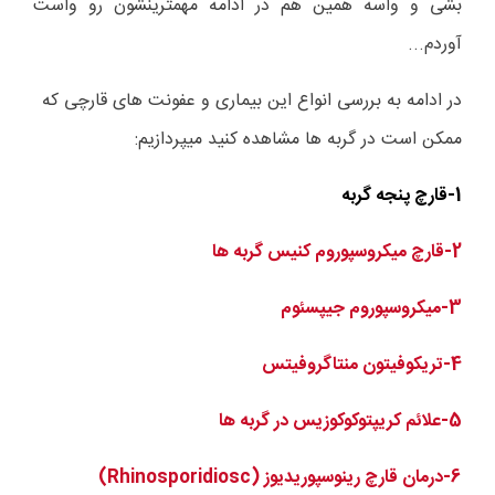
بشی و واسه همین هم در ادامه مهمترینشون رو واست
آوردم...
در ادامه به بررسی انواع این بیماری و عفونت های قارچی که
ممکن است در گربه ها مشاهده کنید میپردازیم:
1-قارچ پنجه گربه
2-قارچ میکروسپوروم کنیس گربه ها
3-میکروسپوروم جیپسئوم
4-تریکوفیتون منتاگروفیتس
5-علائم کریپتوکوکوزیس در گربه ها
6-درمان قارچ رینوسپوریدیوز (
Rhinosporidiosc
)