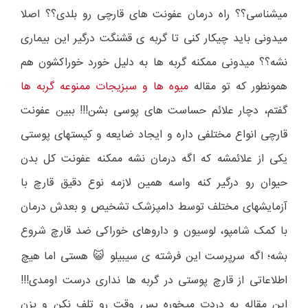
میشناسی؟؟ راه درمان عفونت های قارچی رو بلدی؟؟ اصلا
میدونی باید چیکار کنی تا گربه ی قشنگت درگیر این بیماری
نشه؟؟ میدونی ممکنه گربه ها به دلیل خورد خوراکشون هم
همونطور که تو مقاله
میوه ها و سبزیجات ممنوعه گربه ها
گفتم، دچار علائم حساست های پوسی بشن!!! ببین عفونت
قارچی انواع مختلفی داره و ایجاد ضایعه و کیستهای پوستی
یکی از علائمشه که اگه درمان نشه ممکنه عفونت کل بدن
حیوان رو درگیر کنه واسه همین لازمه نوع دقیق قارچ با
آزمایشهای مختلف توسط دامپزشک تشخیص و بعدش درمان
با کمک شامپو، لوسیون و داروهای خوراکی ضد قارچ شروع
بشه؛ اگه سرپرست این فرشته ی سیبیلو
هستی اما هیچ
😺
اطلاعاتی از قارچ پوستی در گربه ها نداری درست اومدی!!!
این مقاله به دردت میخوره پس وقت رو تلف نکن و بزن