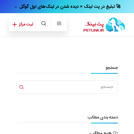
← تبلیغ در پت‌ لینک = دیده شدن در لینک‌های اول گوگل 🚀
ثبت مرکز
جستجو
دسته بندی مطالب
همه مطالب