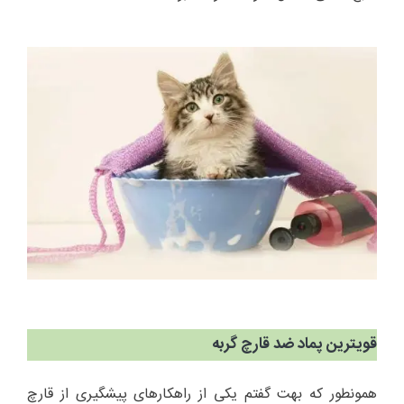
قویترین پماد ضد قارچ گربه
همونطور که بهت گفتم یکی از راهکارهای پیشگیری از قارچ