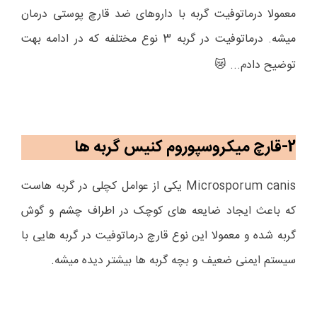
معمولا درماتوفیت گربه با داروهای ضد قارچ پوستی درمان
میشه. درماتوفیت در گربه 3 نوع مختلفه که در ادامه بهت
توضیح دادم...
😿
2-قارچ میکروسپوروم کنیس گربه ها
Microsporum canis
یکی از عوامل کچلی در گربه هاست
که باعث ایجاد ضایعه های کوچک در اطراف چشم و گوش
گربه شده و معمولا این نوع قارچ درماتوفیت در گربه هایی با
سیستم ایمنی ضعیف و بچه گربه ها بیشتر دیده میشه.