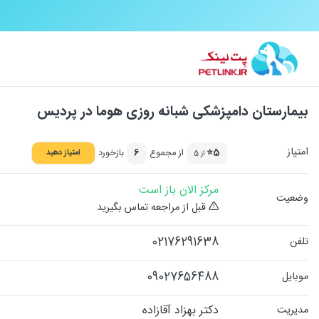
بیمارستان دامپزشکی شبانه روزی هوما در پردیس
امتیاز
5⭐
از مجموع
6
بازخورد
امتیاز دهید
از 5
مرکز الان باز است
وضعیت
قبل از مراجعه تماس بگیرید
02176291638
تلفن
09027656488
موبایل
دکتر بهزاد آقازاده
مدیریت