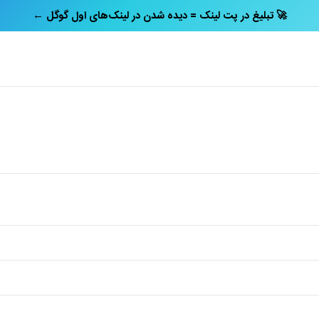
← تبلیغ در پت‌ لینک = دیده شدن در لینک‌های اول گوگل 🚀