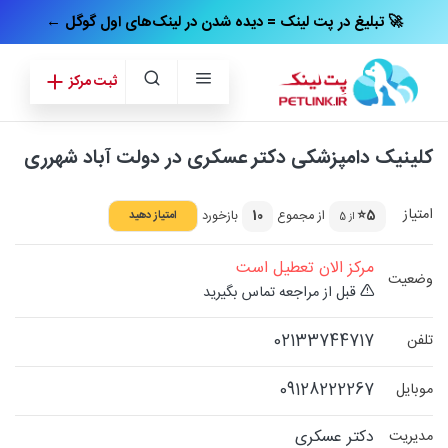
← تبلیغ در پت‌ لینک = دیده شدن در لینک‌های اول گوگل 🚀
ثبت مرکز
کلینیک دامپزشکی دکتر عسکری در دولت آباد شهرری
امتیاز
5⭐
از مجموع
10
بازخورد
امتیاز دهید
از 5
مرکز الان تعطیل است
وضعیت
قبل از مراجعه تماس بگیرید
02133744717
تلفن
09128222267
موبایل
دکتر عسکری
مدیریت