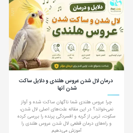
جرب گوش گربه؛ علائم، علت، تشخیص، درمان
و پیشگیری از کنه گوش گربه
جرب گوش گربه چیست؟ در این مقاله جامع با علائم
جرب گوش (ترشحات شبیه پودر قهوه)، دلایل انتقال،
خطرات درمان خانگی و داروهای مدرن درمان قطعی
آشنا شوید.