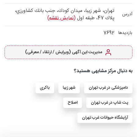
تهران، شهر زيبا، ميدان كودك، جنب بانك كشاورزي،
آدرس
پلاك 47، طبقه اول
(نمایش نقشه)
7692
بازدیدها
مدیریت این آگهی (ویرایش / ارتقاء / معرفی)
به دنبال مرکز مشابهی هستید؟
دامپزشکی در غرب تهران
شهر زیبا
باکری
پت شاپ در غرب تهران
اصلاح
آرایشگاه حیوانات غرب تهران