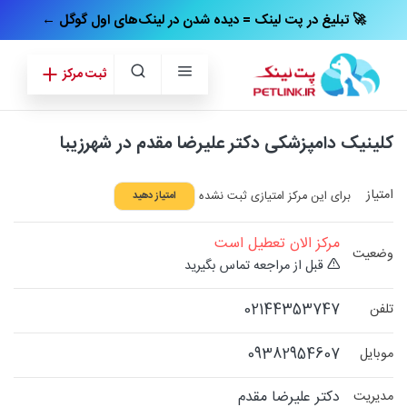
← تبلیغ در پت‌ لینک = دیده شدن در لینک‌های اول گوگل 🚀
ثبت مرکز
کلینیک دامپزشکی دکتر علیرضا مقدم در شهرزیبا
امتیاز
برای این مرکز امتیازی ثبت نشده
امتیاز دهید
مرکز الان تعطیل است
وضعیت
قبل از مراجعه تماس بگیرید
02144353747
تلفن
09382954607
موبایل
دکتر علیرضا مقدم
مدیریت