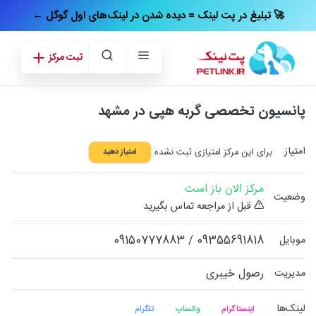
← تبلیغ در پت‌ لینک = دیده شدن در لینک‌های اول گوگل 🚀
ثبت مرکز
پانسیون تخصصی گربه ه‍پی در مشهد
امتیاز
برای این مرکز امتیازی ثبت نشده
امتیاز دهید
مرکز الان باز است
وضعیت
قبل از مراجعه تماس بگیرید
09150777883
/
09355691818
موبایل
رصول خیبری
مدیریت
لینک‌ها
اینستاگرام
واتساپ
تلگرام