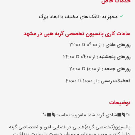
خدمات خاص
مجهز به اتاقک های مختلف با ابعاد بزرگ
ساعات کاری پانسیون تخصصی گربه ه‍پی در مشهد
روزهای عادی :
از 09:00 تا 22:00
روزهای پنجشنبه :
از 09:00 تا 22:00
روزهای جمعه :
از 10:00 تا 20:00
تعطیلات رسمی :
از 10:00 تا 20:00
توضیحات
🐾🐈‍⬛شادی گربه شما ماموریت ماست🐈‍⬛🐾
پانسیون(تخصصی گربه)هَـپـی در فضایی امن و اختصاصی گربه
ها با کادری مجرب،مهربان و حیوان دوست با رعایت بهداشت