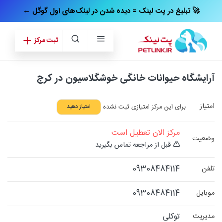
← تبلیغ در پت‌ لینک = دیده شدن در لینک‌های اول گوگل 🚀
ثبت مرکز
آرایشگاه حیوانات خانگی خوشگلاسیون در کرج
امتیاز
برای این مرکز امتیازی ثبت نشده
امتیاز دهید
مرکز الان تعطیل است
وضعیت
قبل از مراجعه تماس بگیرید
09308484114
تلفن
09308484114
موبایل
توکلی
مدیریت