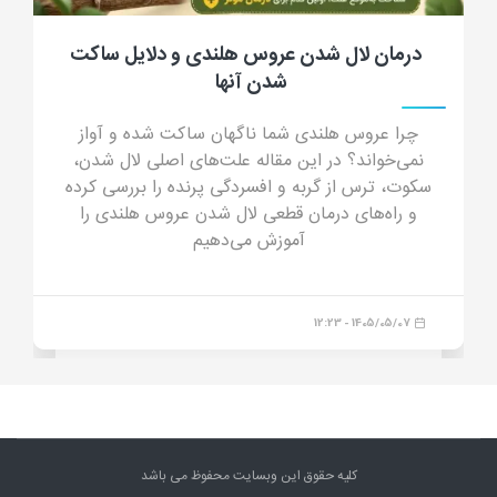
 و دلایل ساکت
جرب گوش گربه؛ علائم، علت، تش
و پیشگیری از کنه گوش گ
اکت شده و آواز
جرب گوش گربه چیست؟ در این مقاله ج
ای اصلی لال شدن،
جرب گوش (ترشحات شبیه پودر قهوه)، د
نده را بررسی کرده
خطرات درمان خانگی و داروهای مدرن
ن عروس هلندی را
آشنا شوید.
م
1405/04/23 - 16:44
کلیه حقوق این وبسایت محفوظ می باشد