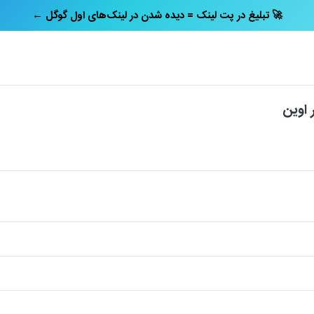
← تبلیغ در پت‌ لینک = دیده شدن در لینک‌های اول گوگل 🚀