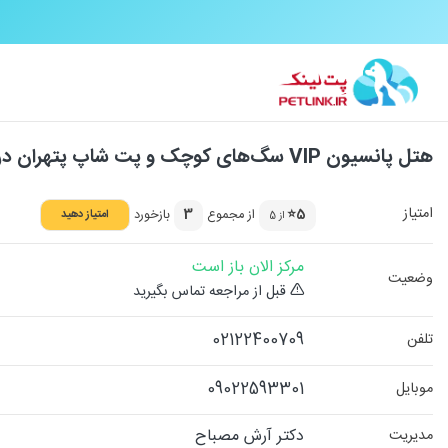
هتل پانسیون VIP سگ‌های کوچک و پت شاپ پتهران در اوین
امتیاز
5⭐
از مجموع
3
بازخورد
امتیاز دهید
از 5
مرکز الان باز است
وضعیت
قبل از مراجعه تماس بگیرید
02122400709
تلفن
09022593301
موبایل
دکتر آرش مصباح
مدیریت