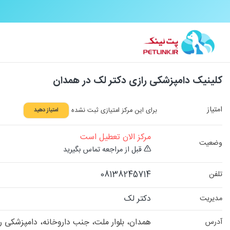
کلینیک دامپزشکی رازی دکتر لک در همدان
امتیاز
برای این مرکز امتیازی ثبت نشده
امتیاز دهید
مرکز الان تعطیل است
وضعیت
قبل از مراجعه تماس بگیرید
08138245714
تلفن
دکتر لک
مدیریت
همدان، بلوار ملت، جنب داروخانه، دامپزشکی ر
آدرس