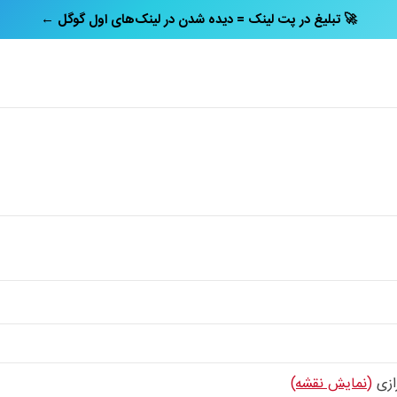
← تبلیغ در پت‌ لینک = دیده شدن در لینک‌های اول گوگل 🚀
ازی
(نمایش نقشه)