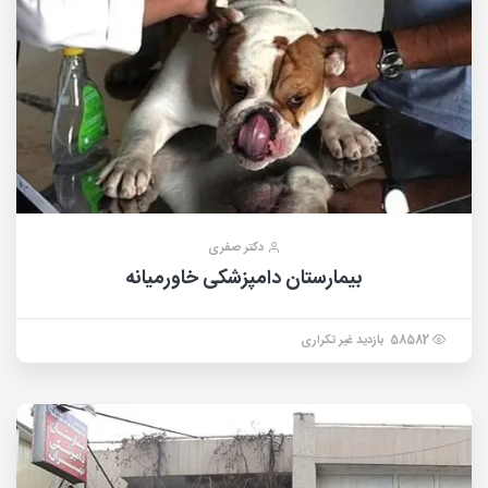
دکتر صفری
بیمارستان دامپزشکی خاورمیانه
58582 بازدید غیر تکراری