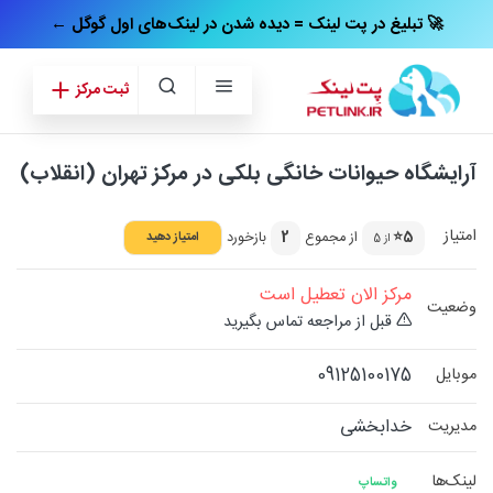
← تبلیغ در پت‌ لینک = دیده شدن در لینک‌های اول گوگل 🚀
ثبت مرکز
آرایشگاه حیوانات خانگی بلکی در مرکز تهران (انقلاب)
امتیاز
5⭐
از مجموع
2
بازخورد
امتیاز دهید
از 5
مرکز الان تعطیل است
وضعیت
قبل از مراجعه تماس بگیرید
09125100175
موبایل
خدابخشی
مدیریت
لینک‌ها
واتساپ