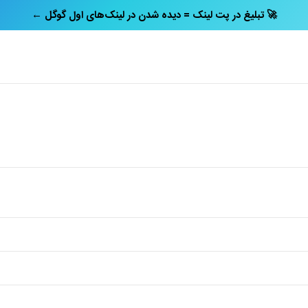
← تبلیغ در پت‌ لینک = دیده شدن در لینک‌های اول گوگل 🚀