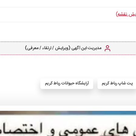
یش نقشه)
مدیریت این آگهی (ویرایش / ارتقاء / معرفی)
پت شاپ رباط کریم
آرایشگاه حیوانات رباط کریم