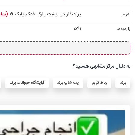
پرند،فاز دو ،پشت پارک فدک،پلاک ۱۹
(نما
آدرس
591
بازدیدها
به دنبال مرکز مشابهی هستید؟
پرند
رباط کریم
پت شاپ پرند
آرایشگاه حیوانات پرند