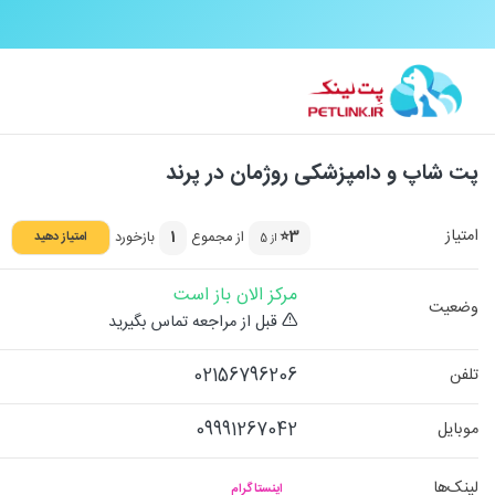
پت شاپ و دامپزشکی روژمان در پرند
امتیاز
3⭐
از مجموع
1
بازخورد
امتیاز دهید
از 5
مرکز الان باز است
وضعیت
قبل از مراجعه تماس بگیرید
02156796206
تلفن
09991267042
موبایل
لینک‌ها
اینستاگرام