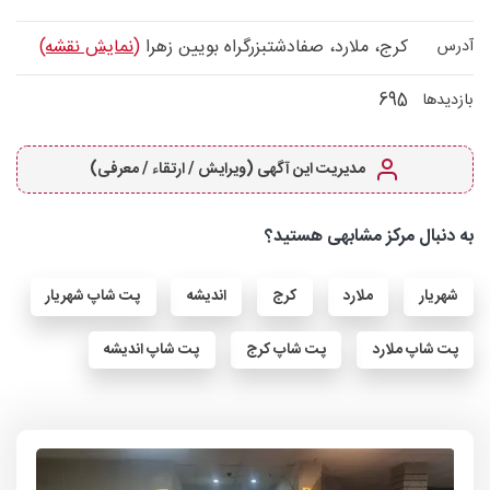
کرج، ملارد، صفادشتبزرگراه بویین زهرا
(نمایش نقشه)
آدرس
695
بازدیدها
مدیریت این آگهی (ویرایش / ارتقاء / معرفی)
به دنبال مرکز مشابهی هستید؟
شهریار
ملارد
کرج
اندیشه
پت شاپ شهریار
پت شاپ ملارد
پت شاپ کرج
پت شاپ اندیشه