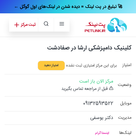
← تبلیغ در پت‌ لینک = دیده شدن در لینک‌های اول گوگل 🚀
ثبت مرکز
کلینیک دامپزشکی ارشا در صفادشت
امتیاز
برای این مرکز امتیازی ثبت نشده
امتیاز دهید
مرکز الان باز است
وضعیت
قبل از مراجعه تماس بگیرید
09132593522
موبایل
دکتر یوسفی
مدیریت
لینک‌ها
اینستاگرام