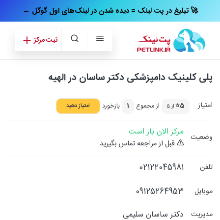
← تبلیغ در پت‌ لینک = دیده شدن در لینک‌های اول گوگل 🚀
ثبت مرکز
پلی کلینیک دامپزشکی دکتر ساسان در الهیه
امتیاز
5⭐
از مجموع
1
بازخورد
امتیاز دهید
از 5
مرکز الان باز است
وضعیت
قبل از مراجعه تماس بگیرید
02122045981
تلفن
09125264953
موبایل
دکتر ساسان سلیمی
مدیریت