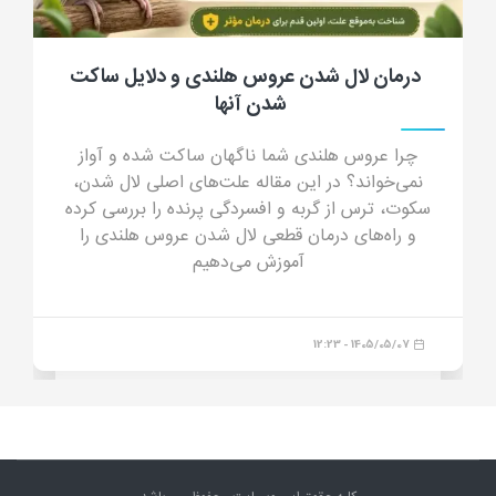
جرب گوش گربه؛ علائم، علت، تشخیص، درمان
و پیشگیری از کنه گوش گربه
جرب گوش گربه چیست؟ در این مقاله جامع با علائم
جرب گوش (ترشحات شبیه پودر قهوه)، دلایل انتقال،
خطرات درمان خانگی و داروهای مدرن درمان قطعی
آشنا شوید.
1405/04/23 - 16:44