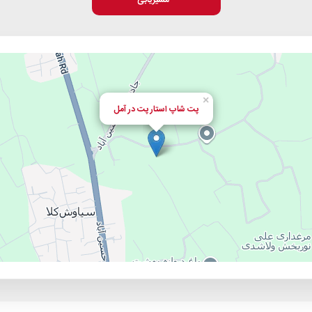
مسیریابی
×
پت شاپ استار پت در آمل