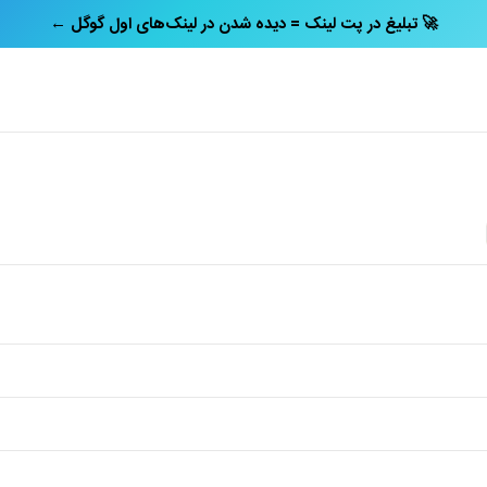
← تبلیغ در پت‌ لینک = دیده شدن در لینک‌های اول گوگل 🚀