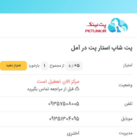
پت شاپ استار پت در آمل
امتیاز
5⭐
از مجموع
1
بازخورد
امتیاز دهید
از 5
مرکز الان تعطیل است
وضعیت
قبل از مراجعه تماس بگیرید
09357508005
تلفن
09351304095
موبایل
اختری
مدیریت