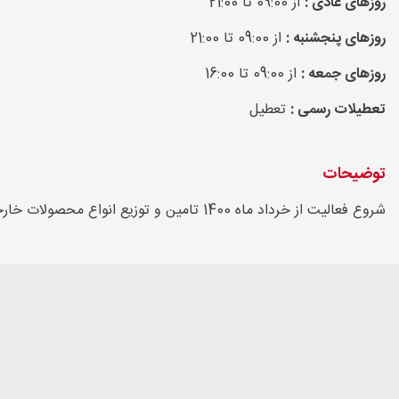
روزهای عادی :
از 09:00 تا 21:00
روزهای پنجشنبه :
از 09:00 تا 21:00
روزهای جمعه :
از 09:00 تا 16:00
تعطیلات رسمی :
تعطیل
توضیحات
شروع فعالیت از خرداد ماه 1400 تامین و توزیع انواع محصولات خارجی در استان مازندران و شمال کشور برندهای مطرح رویال کنین، جوسرا، وینستون، ونپی و نوبی... #با_حیوانات_مهربان_باشیم