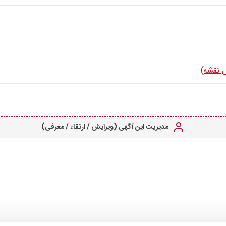
 نقشه)
مدیریت این آگهی (ویرایش / ارتقاء / معرفی)