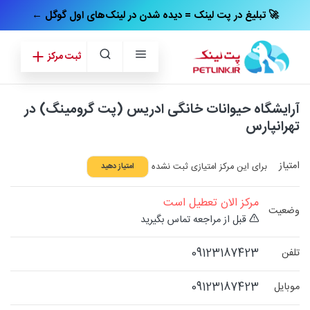
← تبلیغ در پت‌ لینک = دیده شدن در لینک‌های اول گوگل 🚀
ثبت مرکز
آرایشگاه حیوانات خانگی ادریس (پت گرومینگ) در
تهرانپارس
امتیاز
برای این مرکز امتیازی ثبت نشده
امتیاز دهید
مرکز الان تعطیل است
وضعیت
قبل از مراجعه تماس بگیرید
09123187423
تلفن
09123187423
موبایل