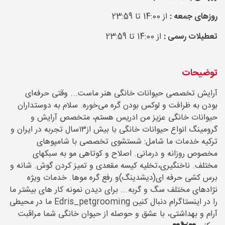
روزهای جمعه :
از 14:00 تا 23:59
تعطیلات رسمی :
از 14:00 تا 23:59
توضیحات
آرایش تخصصی حیوانات خانگی هنر ماست... وقتی حرفه‌ای
بودن به ظرافت و لوکس بودن گره می‌خوره. سلام به دوستداران
حيوانات خانگى عزيز من ادريس هستم، متخصص آرايش و
گرومينگ انواع حيوانات خانگی با بیش از١٣سال تجربه در ايران و
تركيه خدمات ما شامل: شستشوى تخصصى با شامپوهاى
مخصوص روزانه و درمانی. اصلاح و كوتاهى مو به سبكهاى
مختلف. ناخنگيرى،تخلیه کیسه مقعدی و تميز كردن گوش. شانه و
برس کشی حرفه اى(دیشدینگ)و رفع گره موها. خدمات ويژه
نژادهاى مختلف سگ و گربه... براى ديدن نمونه كار هاى بيشتر ما
را در اينستاگرام دنبال كنين Edris_petgrooming ما در محيطى
آرام و بهداشتى، با عشق و حوصله از حيوان خانگى شما مراقبت