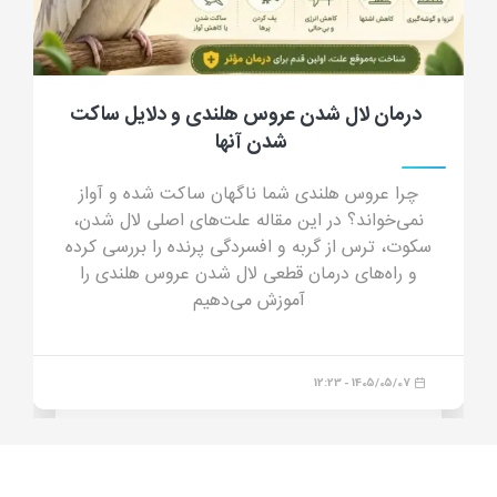
جرب گوش گربه؛ علائم، علت، تشخیص، درمان
و پیشگیری از کنه گوش گربه
جرب گوش گربه چیست؟ در این مقاله جامع با علائم
جرب گوش (ترشحات شبیه پودر قهوه)، دلایل انتقال،
خطرات درمان خانگی و داروهای مدرن درمان قطعی
آشنا شوید.
1405/04/23 - 16:44