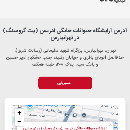
میكنيم❤️🐩❤️
آدرس آرایشگاه حیوانات خانگی ادریس (پت گرومینگ)
در تهرانپارس
تهران، تهرانپارس، بزرگراه شهید سلیمانی (رسالت شرق)،
حدفاصل اتوبان باقری و خیابان رشید، جنب خشکبار امیر حسین
و بانک سپه، پلاک ۲۰۸، طبقه همکف
مسیریابی
+
−
×
آرایشگاه حیوانات خانگی ادریس (پت گرومینگ) در تهرانپارس