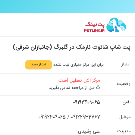
پت شاپ شاتوت نارمک در گلبرگ (جانبازان شرقی)
امتیاز
برای این مرکز امتیازی ثبت نشده
امتیاز دهید
مرکز الان تعطیل است
وضعیت
قبل از مراجعه تماس بگیرید
09192409065
تلفن
09192409065
/
09122932767
موبایل
علی رشیدی
مدیریت