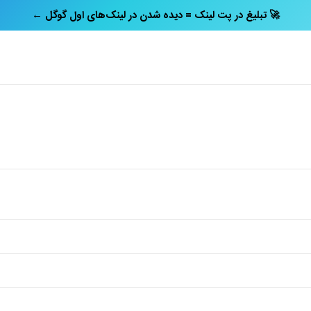
← تبلیغ در پت‌ لینک = دیده شدن در لینک‌های اول گوگل 🚀