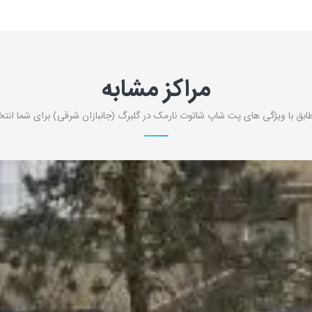
مراکز مشابه
طابق با ویژگی های پت شاپ شاتوت نارمک در گلبرگ (جانبازان شرقی) برای شما انتخ