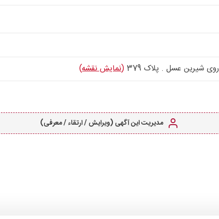
وی شیرین عسل . پلاک 379
(نمایش نقشه)
مدیریت این آگهی (ویرایش / ارتقاء / معرفی)