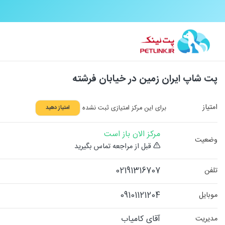
پت شاپ ایران زمین در خیابان فرشته
امتیاز
برای این مرکز امتیازی ثبت نشده
امتیاز دهید
مرکز الان باز است
وضعیت
قبل از مراجعه تماس بگیرید
02191316707
تلفن
09101121204
موبایل
آقای کامیاب
مدیریت