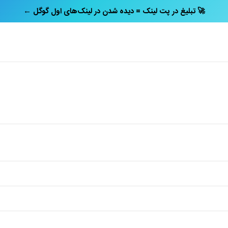
← تبلیغ در پت‌ لینک = دیده شدن در لینک‌های اول گوگل 🚀